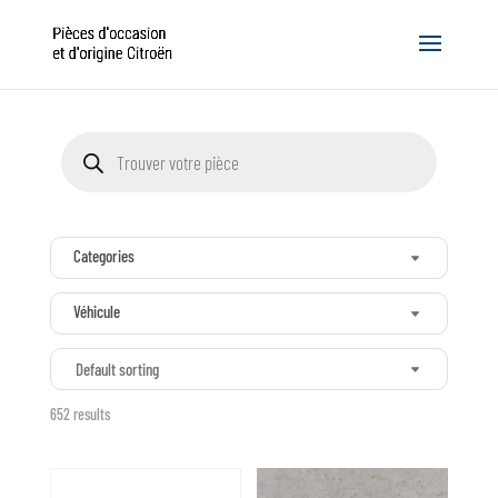
Recherche
de
produits
Categories
Véhicule
Default sorting
652 results