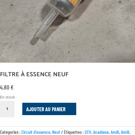
FILTRE À ESSENCE NEUF
4,80
€
En stock
QUANTITÉ
AJOUTER AU PANIER
DE
FILTRE
À
ESSENCE
Catégories :
Circuit d'essence
,
Neuf
Étiquettes :
2CV
,
Acadiane
,
Ami6
,
Ami8
,