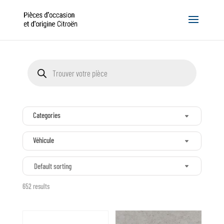
Recherche
de
produits
Categories
Véhicule
Default sorting
652 results