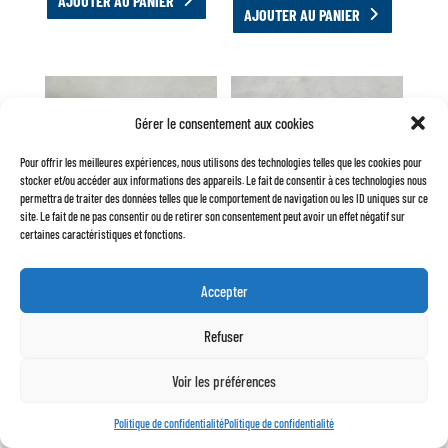
AJOUTER AU PANIER
AJOUTER AU PANIER
Gérer le consentement aux cookies
Pour offrir les meilleures expériences, nous utilisons des technologies telles que les cookies pour
stocker et/ou accéder aux informations des appareils. Le fait de consentir à ces technologies nous
permettra de traiter des données telles que le comportement de navigation ou les ID uniques sur ce
site. Le fait de ne pas consentir ou de retirer son consentement peut avoir un effet négatif sur
certaines caractéristiques et fonctions.
BOUCHON DE RÉSERVOIR
BOUCHON DE RÉSERVOIR
PLASTIQUE AVEC CLÉ
SANS CLÉ CHROMÉ
Accepter
ORIGINE
14,50
€
9,50
€
Refuser
AJOUTER AU PANIER
AJOUTER AU PANIER
Voir les préférences
Politique de confidentialité
Politique de confidentialité