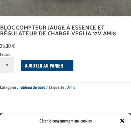
BLOC COMPTEUR JAUGE À ESSENCE ET
RÉGULATEUR DE CHARGE VEGLIA 12V AMI8
25,00
€
En stock
QUANTITÉ
AJOUTER AU PANIER
DE
BLOC
COMPTEUR
JAUGE
Catégorie :
Tableau de bord
Étiquette :
Ami8
À
ESSENCE
ET
RÉGULATEUR
DE
CHARGE
Gérer le consentement aux cookies
VEGLIA
Mentions légales
12V