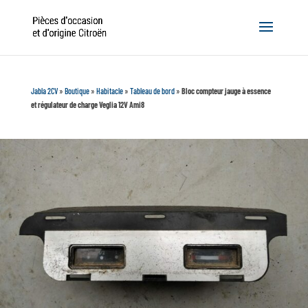
Jabla 2CV
»
Boutique
»
Habitacle
»
Tableau de bord
»
Bloc compteur jauge à essence
et régulateur de charge Veglia 12V Ami8