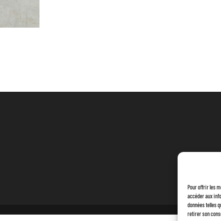
TESTÉ
Pour offrir les 
accéder aux info
données telles q
retirer son cons