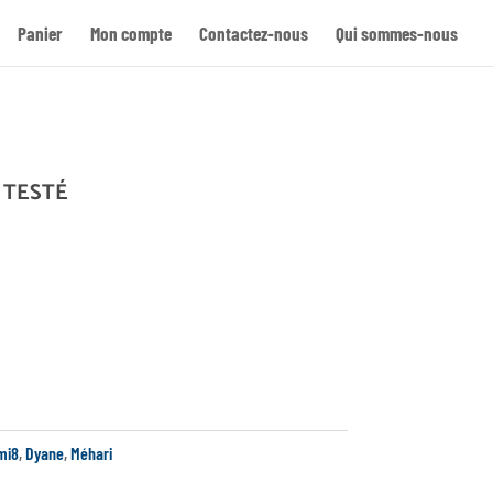
Panier
Mon compte
Contactez-nous
Qui sommes-nous
Re
 TESTÉ
mi8
,
Dyane
,
Méhari