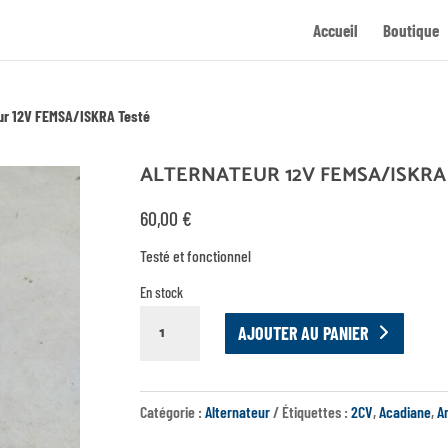
Accueil
Boutique
ur 12V FEMSA/ISKRA Testé
ALTERNATEUR 12V FEMSA/ISKRA
60,00
€
Testé et fonctionnel
En stock
QUANTITÉ
AJOUTER AU PANIER
DE
ALTERNATEUR
12V
Catégorie :
Alternateur
Étiquettes :
2CV
,
Acadiane
,
A
FEMSA/ISKRA