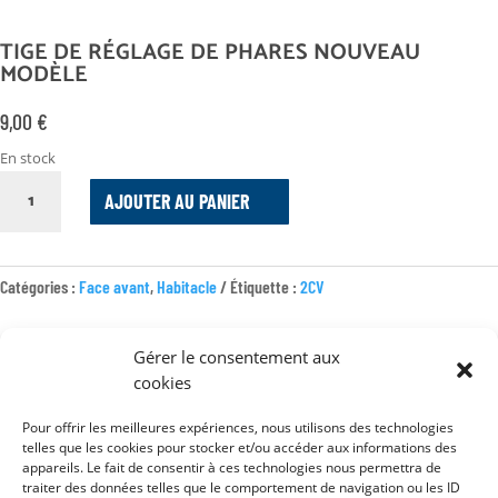
TIGE DE RÉGLAGE DE PHARES NOUVEAU
MODÈLE
9,00
€
En stock
QUANTITÉ
AJOUTER AU PANIER
DE
TIGE
DE
RÉGLAGE
Catégories :
Face avant
,
Habitacle
Étiquette :
2CV
DE
PHARES
Gérer le consentement aux
NOUVEAU
cookies
MODÈLE
Pour offrir les meilleures expériences, nous utilisons des technologies
Mentions légales
telles que les cookies pour stocker et/ou accéder aux informations des
appareils. Le fait de consentir à ces technologies nous permettra de
Conditions générales de vente
traiter des données telles que le comportement de navigation ou les ID