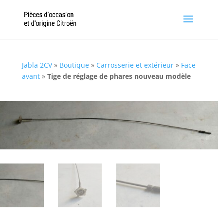
Jabla 2CV
»
Boutique
»
Carrosserie et extérieur
»
Face
avant
»
Tige de réglage de phares nouveau modèle