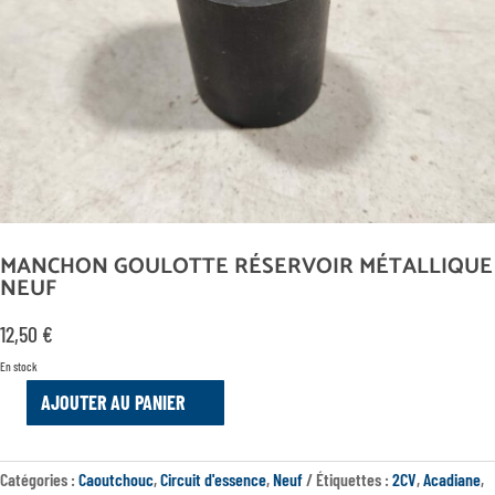
MANCHON GOULOTTE RÉSERVOIR MÉTALLIQUE
NEUF
12,50
€
En stock
AJOUTER AU PANIER
QUANTITÉ
DE
MANCHON
Catégories :
Caoutchouc
,
Circuit d'essence
,
Neuf
Étiquettes :
2CV
,
Acadiane
,
GOULOTTE