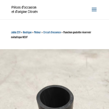
Jabla 2CV
»
Boutique
»
Moteur
»
Circuit d'essence
»
Manchon goulotte réservoir
métallique NEUF