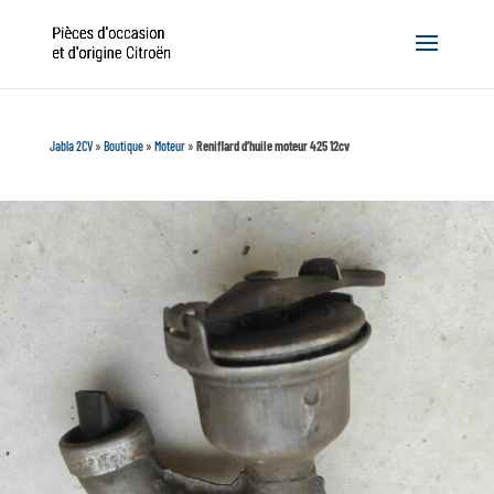
Jabla 2CV
»
Boutique
»
Moteur
»
Reniflard d’huile moteur 425 12cv