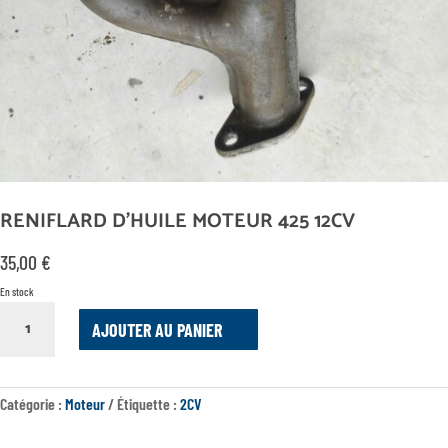
RENIFLARD D’HUILE MOTEUR 425 12CV
35,00
€
En stock
QUANTITÉ
AJOUTER AU PANIER
DE
RENIFLARD
D'HUILE
MOTEUR
Catégorie :
Moteur
Étiquette :
2CV
425
12CV