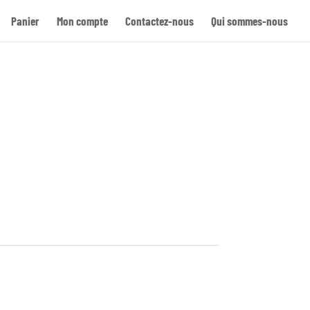
Panier
Mon compte
Contactez-nous
Qui sommes-nous
Re