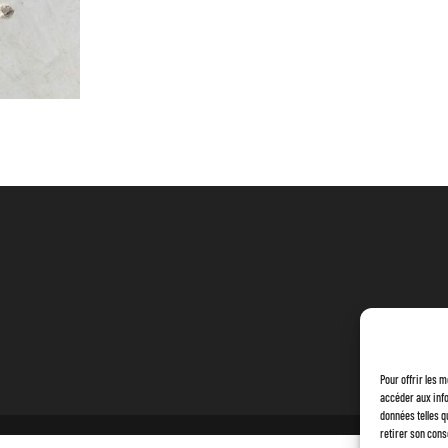
Pour offrir les 
accéder aux info
données telles q
retirer son cons