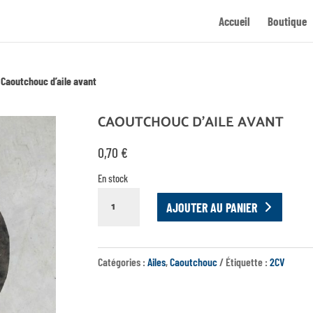
Accueil
Boutique
»
Caoutchouc d’aile avant
CAOUTCHOUC D’AILE AVANT
0,70
€
En stock
QUANTITÉ
AJOUTER AU PANIER
DE
CAOUTCHOUC
D'AILE
Catégories :
Ailes
,
Caoutchouc
Étiquette :
2CV
AVANT