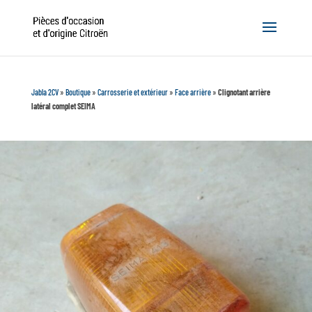
Jabla 2CV
»
Boutique
»
Carrosserie et extérieur
»
Face arrière
»
Clignotant arrière
latéral complet SEIMA