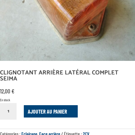
CLIGNOTANT ARRIÈRE LATÉRAL COMPLET
SEIMA
12,00
€
En stock
QUANTITÉ
AJOUTER AU PANIER
DE
CLIGNOTANT
ARRIÈRE
LATÉRAL
Catégories :
Eclairage
,
Face arrière
Étiquette :
2CV