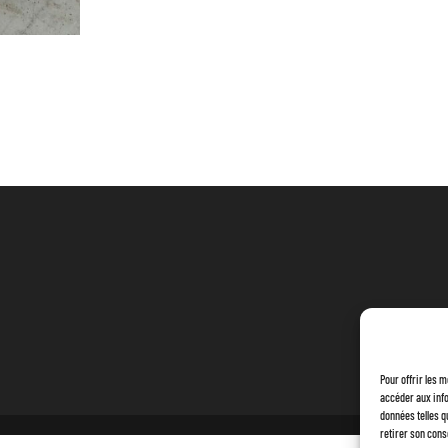
Pour offrir les 
accéder aux info
données telles q
retirer son cons