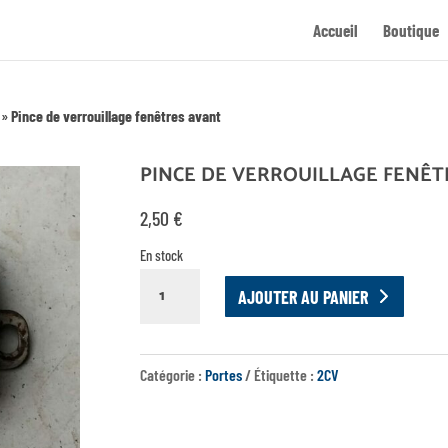
Accueil
Boutique
»
Pince de verrouillage fenêtres avant
PINCE DE VERROUILLAGE FENÊT
2,50
€
En stock
QUANTITÉ
AJOUTER AU PANIER
DE
PINCE
DE
Catégorie :
Portes
Étiquette :
2CV
VERROUILLAGE
FENÊTRES
AVANT