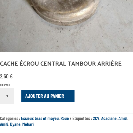
CACHE ÉCROU CENTRAL TAMBOUR ARRIÈRE
2,60
€
En stock
QUANTITÉ
AJOUTER AU PANIER
DE
CACHE
ÉCROU
CENTRAL
Catégories :
Essieux bras et moyeu
,
Roue
Étiquettes :
2CV
,
Acadiane
,
Ami6
,
TAMBOUR
Ami8
,
Dyane
,
Méhari
ARRIÈRE