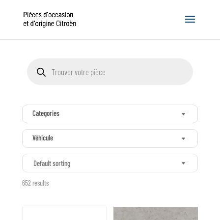
Recherche
de
produits
Categories
Véhicule
Default sorting
652 results