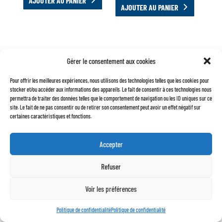
AJOUTER AU PANIER
AJOUTER AU PANIER
Gérer le consentement aux cookies
Pour offrir les meilleures expériences, nous utilisons des technologies telles que les cookies pour
stocker et/ou accéder aux informations des appareils. Le fait de consentir à ces technologies nous
permettra de traiter des données telles que le comportement de navigation ou les ID uniques sur ce
site. Le fait de ne pas consentir ou de retirer son consentement peut avoir un effet négatif sur
certaines caractéristiques et fonctions.
BOUCHON DE RÉSERVOIR
BOUCHON DE RÉSERVOIR
PLASTIQUE AVEC CLÉ
SANS CLÉ CHROMÉ
Accepter
ORIGINE
14,50
€
9,50
€
Refuser
AJOUTER AU PANIER
AJOUTER AU PANIER
Voir les préférences
Politique de confidentialité
Politique de confidentialité