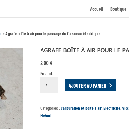
Accueil
Boutique
ir
»
Agrafe boîte à air pour le passage du faisceau électrique
AGRAFE BOÎTE À AIR POUR LE P
2,90
€
En stock
QUANTITÉ
AJOUTER AU PANIER
DE
AGRAFE
BOÎTE
Catégories :
Carburation et boite à air
,
Electricité
,
Viss
À
Méhari
AIR
POUR