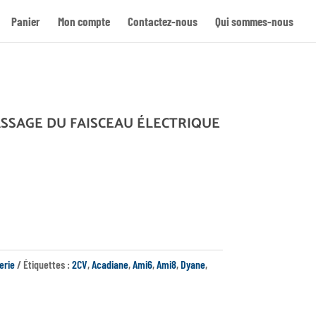
Panier
Mon compte
Contactez-nous
Qui sommes-nous
Re
ASSAGE DU FAISCEAU ÉLECTRIQUE
erie
Étiquettes :
2CV
,
Acadiane
,
Ami6
,
Ami8
,
Dyane
,