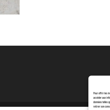
LE
PASSAGE
DU
FAISCEAU
ÉLECTRIQUE
Pour offrir les 
accéder aux info
données telles q
retirer son cons