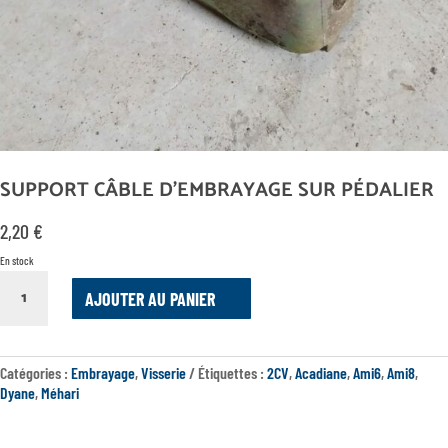
SUPPORT CÂBLE D’EMBRAYAGE SUR PÉDALIER
2,20
€
En stock
QUANTITÉ
AJOUTER AU PANIER
DE
SUPPORT
CÂBLE
D'EMBRAYAGE
Catégories :
Embrayage
,
Visserie
Étiquettes :
2CV
,
Acadiane
,
Ami6
,
Ami8
,
SUR
Dyane
,
Méhari
PÉDALIER