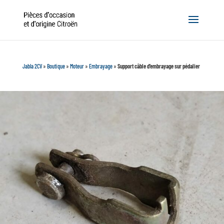
Jabla 2CV
»
Boutique
»
Moteur
»
Embrayage
»
Support câble d’embrayage sur pédalier