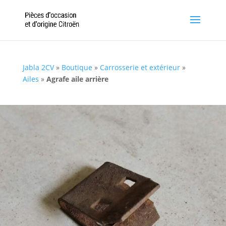
Jabla 2CV
»
Boutique
»
Carrosserie et extérieur
»
Ailes
»
Agrafe aile arrière