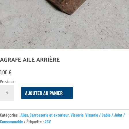
AGRAFE AILE ARRIÈRE
1,00
€
En stock
QUANTITÉ
AJOUTER AU PANIER
DE
AGRAFE
AILE
ARRIÈRE
Catégories :
Ailes
,
Carrosserie et extérieur
,
Visserie
,
Visserie / Cable / Joint /
Consommable
Étiquette :
2CV