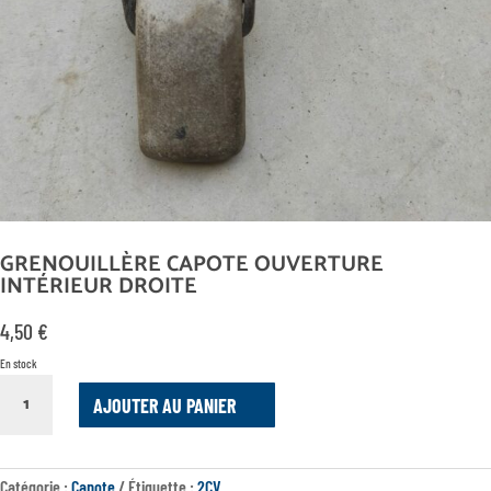
GRENOUILLÈRE CAPOTE OUVERTURE
INTÉRIEUR DROITE
4,50
€
En stock
QUANTITÉ
AJOUTER AU PANIER
DE
GRENOUILLÈRE
CAPOTE
OUVERTURE
Catégorie :
Capote
Étiquette :
2CV