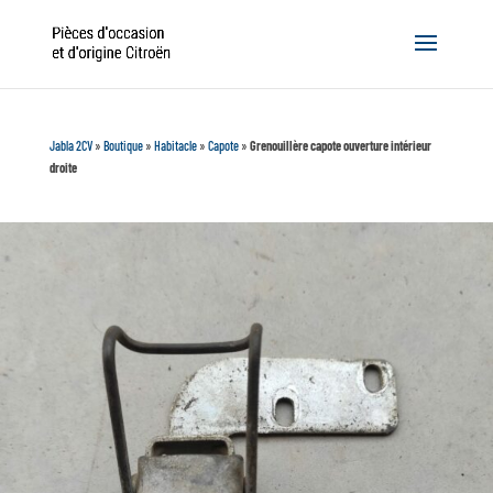
Jabla 2CV
»
Boutique
»
Habitacle
»
Capote
»
Grenouillère capote ouverture intérieur
droite