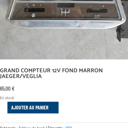
GRAND COMPTEUR 12V FOND MARRON
JAEGER/VEGLIA
65,00
€
En stock
AJOUTER AU PANIER
QUANTITÉ
DE
GRAND
Catégorie :
Tableau de bord
Étiquette :
2CV