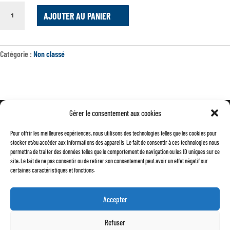
QUANTITÉ
AJOUTER AU PANIER
DE
BUTTOIR
DYANE
ACADIANE
Catégorie :
Non classé
LA
PAIRE
Gérer le consentement aux cookies
Mentions légales
Pour offrir les meilleures expériences, nous utilisons des technologies telles que les cookies pour
Conditions générales de vente
stocker et/ou accéder aux informations des appareils. Le fait de consentir à ces technologies nous
permettra de traiter des données telles que le comportement de navigation ou les ID uniques sur ce
Politique de confidentialité
site. Le fait de ne pas consentir ou de retirer son consentement peut avoir un effet négatif sur
certaines caractéristiques et fonctions.
Accepter
Refuser