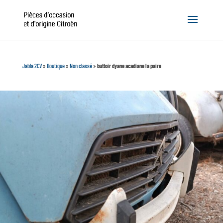
Jabla 2CV
»
Boutique
»
Non classé
»
buttoir dyane acadiane la paire