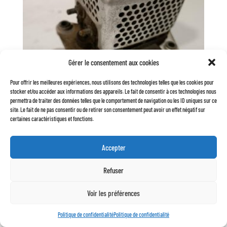
Gérer le consentement aux cookies
Pour offrir les meilleures expériences, nous utilisons des technologies telles que les cookies pour
stocker et/ou accéder aux informations des appareils. Le fait de consentir à ces technologies nous
permettra de traiter des données telles que le comportement de navigation ou les ID uniques sur ce
site. Le fait de ne pas consentir ou de retirer son consentement peut avoir un effet négatif sur
MOTEUR D’ESSUIE GLACE SEV MARSHALL 12V SANS TRINGLERIE
certaines caractéristiques et fonctions.
80,00
€
Accepter
AJOUTER AU PANIER
Refuser
Voir les préférences
Politique de confidentialité
Politique de confidentialité