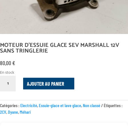
MOTEUR D’ESSUIE GLACE SEV MARSHALL 12V
SANS TRINGLERIE
80,00
€
En stock
QUANTITÉ
AJOUTER AU PANIER
DE
MOTEUR
D'ESSUIE
GLACE
Catégories :
Electricité
,
Essuie-glace et lave glace
,
Non classé
Étiquettes :
SEV
2CV
,
Dyane
,
Méhari
MARSHALL
12V