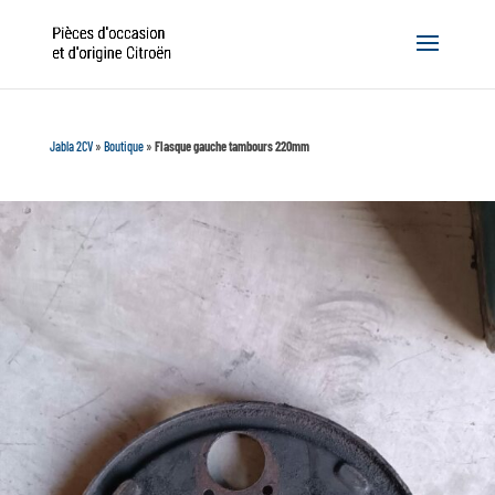
Jabla 2CV
»
Boutique
»
Flasque gauche tambours 220mm