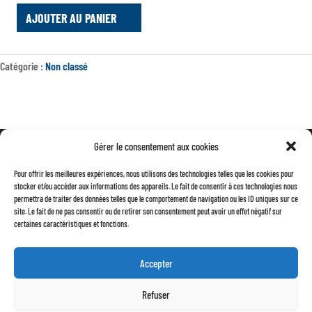
AJOUTER AU PANIER
QUANTITÉ
DE
FLASQUE
Catégorie :
Non classé
GAUCHE
TAMBOURS
220MM
Gérer le consentement aux cookies
Mentions légales
Pour offrir les meilleures expériences, nous utilisons des technologies telles que les cookies pour
Conditions générales de vente
stocker et/ou accéder aux informations des appareils. Le fait de consentir à ces technologies nous
permettra de traiter des données telles que le comportement de navigation ou les ID uniques sur ce
Politique de confidentialité
site. Le fait de ne pas consentir ou de retirer son consentement peut avoir un effet négatif sur
certaines caractéristiques et fonctions.
Accepter
Refuser