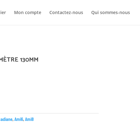
Your c
ier
Mon compte
Contactez-nous
Qui sommes-nous
Ret
MÈTRE 130MM
cadiane
,
Ami6
,
Ami8