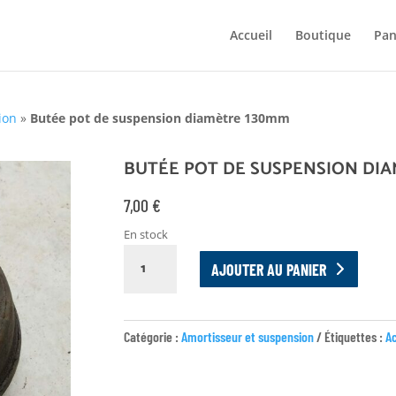
Accueil
Boutique
Pan
ion
»
Butée pot de suspension diamètre 130mm
BUTÉE POT DE SUSPENSION DIA
7,00
€
En stock
QUANTITÉ
AJOUTER AU PANIER
DE
BUTÉE
POT
Catégorie :
Amortisseur et suspension
Étiquettes :
A
DE
SUSPENSION
DIAMÈTRE