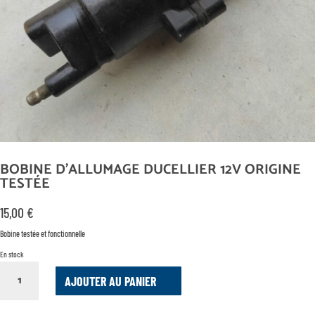
BOBINE D’ALLUMAGE DUCELLIER 12V ORIGINE
TESTÉE
15,00
€
Bobine testée et fonctionnelle
En stock
QUANTITÉ
AJOUTER AU PANIER
DE
BOBINE
D’ALLUMAGE