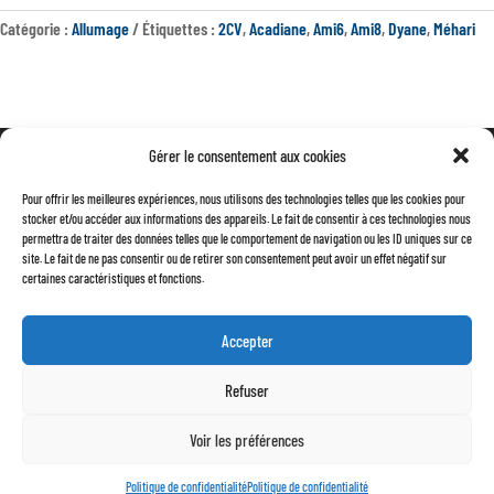
DUCELLIER
Catégorie :
Allumage
Étiquettes :
2CV
,
Acadiane
,
Ami6
,
Ami8
,
Dyane
,
Méhari
12V
ORIGINE
TESTÉE
Gérer le consentement aux cookies
Mentions légales
Pour offrir les meilleures expériences, nous utilisons des technologies telles que les cookies pour
Conditions générales de vente
stocker et/ou accéder aux informations des appareils. Le fait de consentir à ces technologies nous
permettra de traiter des données telles que le comportement de navigation ou les ID uniques sur ce
Politique de confidentialité
site. Le fait de ne pas consentir ou de retirer son consentement peut avoir un effet négatif sur
certaines caractéristiques et fonctions.
Accepter
Refuser
Voir les préférences
Politique de confidentialité
Politique de confidentialité