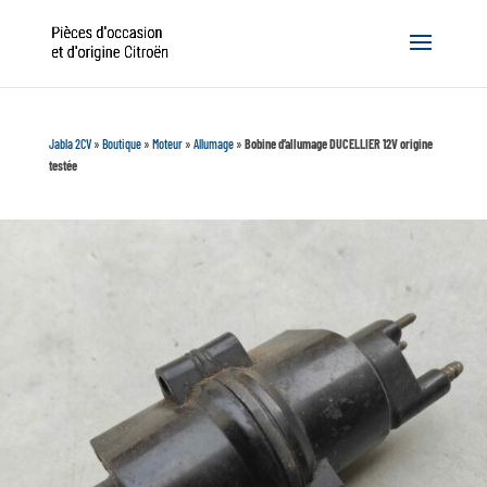
Jabla 2CV
»
Boutique
»
Moteur
»
Allumage
»
Bobine d’allumage DUCELLIER 12V origine
testée