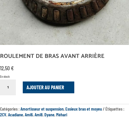
ROULEMENT DE BRAS AVANT ARRIÈRE
12,50
€
En stock
QUANTITÉ
AJOUTER AU PANIER
DE
ROULEMENT
DE
BRAS
Catégories :
Amortisseur et suspension
,
Essieux bras et moyeu
Étiquettes :
AVANT
2CV
,
Acadiane
,
Ami6
,
Ami8
,
Dyane
,
Méhari
ARRIÈRE