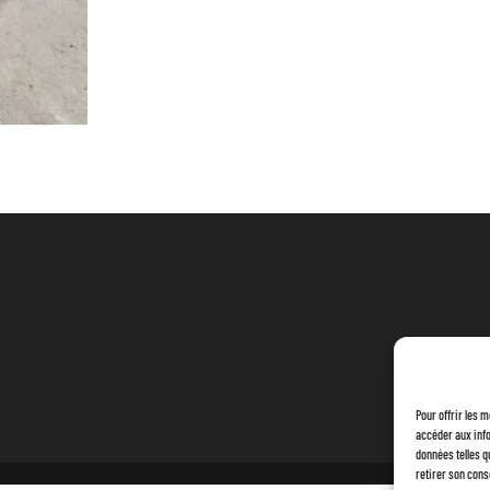
Pour offrir les 
accéder aux info
données telles q
retirer son cons