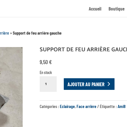
Accueil
Boutique
rrière
»
Support de feu arrière gauche
SUPPORT DE FEU ARRIÈRE GAUC
9,50
€
En stock
QUANTITÉ
AJOUTER AU PANIER
DE
SUPPORT
DE
Catégories :
Eclairage
,
Face arrière
Étiquette :
Ami8
FEU
ARRIÈRE
GAUCHE