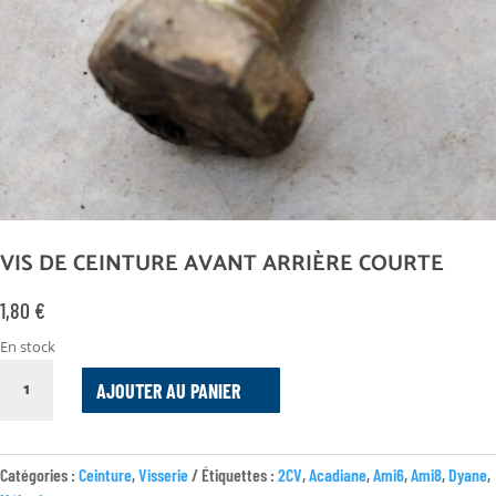
VIS DE CEINTURE AVANT ARRIÈRE COURTE
1,80
€
En stock
QUANTITÉ
AJOUTER AU PANIER
DE
VIS
DE
CEINTURE
Catégories :
Ceinture
,
Visserie
Étiquettes :
2CV
,
Acadiane
,
Ami6
,
Ami8
,
Dyane
,