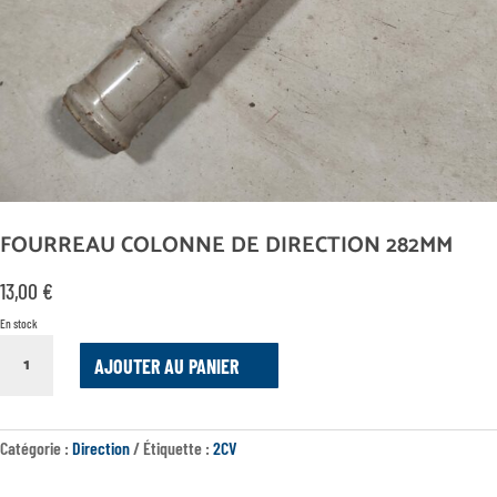
FOURREAU COLONNE DE DIRECTION 282MM
13,00
€
En stock
QUANTITÉ
AJOUTER AU PANIER
DE
FOURREAU
COLONNE
DE
Catégorie :
Direction
Étiquette :
2CV
DIRECTION
282MM