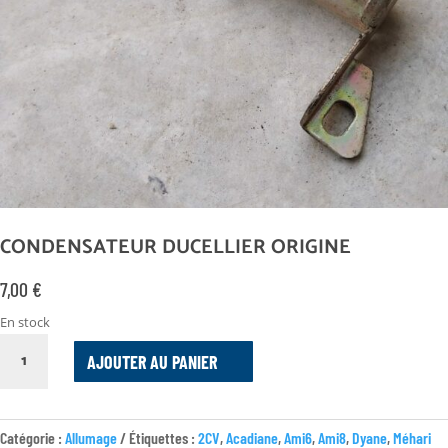
CONDENSATEUR DUCELLIER ORIGINE
7,00
€
En stock
QUANTITÉ
AJOUTER AU PANIER
DE
CONDENSATEUR
DUCELLIER
ORIGINE
Catégorie :
Allumage
Étiquettes :
2CV
,
Acadiane
,
Ami6
,
Ami8
,
Dyane
,
Méhari