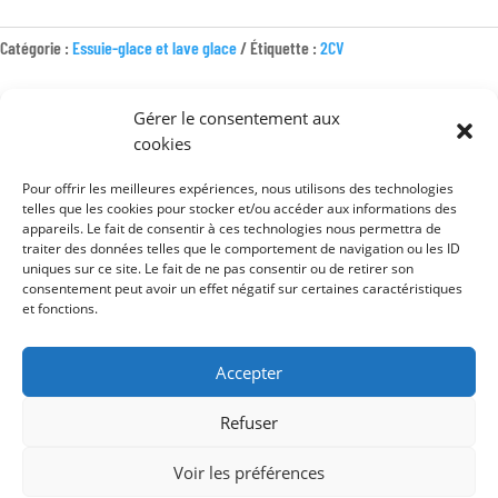
DE
MOTEUR
Catégorie :
Essuie-glace et lave glace
Étiquette :
2CV
D'ESSUIE
GLACE
12V
Gérer le consentement aux
NOUVEAU
cookies
MODÈLE
BROCHE
Pour offrir les meilleures expériences, nous utilisons des technologies
Mentions légales
telles que les cookies pour stocker et/ou accéder aux informations des
4
appareils. Le fait de consentir à ces technologies nous permettra de
FILS
Conditions générales de vente
traiter des données telles que le comportement de navigation ou les ID
TESTÉ
uniques sur ce site. Le fait de ne pas consentir ou de retirer son
Politique de confidentialité
AVEC
consentement peut avoir un effet négatif sur certaines caractéristiques
et fonctions.
TRINGLERIE
Accepter
Refuser
Voir les préférences