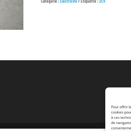
Catégorie :
Electricité
Étiquette :
2CV
12V
GRAND
COMPTEUR
Pour offrir 
cookies pour
à ces techn
de navigatio
consentement