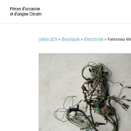
Jabla 2CV
»
Boutique
»
Electricité
»
Faisceau é