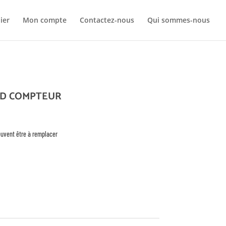
Your c
ier
Mon compte
Contactez-nous
Qui sommes-nous
Ret
ND COMPTEUR
peuvent être à remplacer