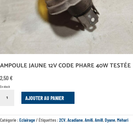
AMPOULE JAUNE 12V CODE PHARE 40W TESTÉE
2,50
€
En stock
QUANTITÉ
AJOUTER AU PANIER
DE
AMPOULE
JAUNE
12V
Catégorie :
Eclairage
Étiquettes :
2CV
,
Acadiane
,
Ami6
,
Ami8
,
Dyane
,
Méhari
CODE
PHARE