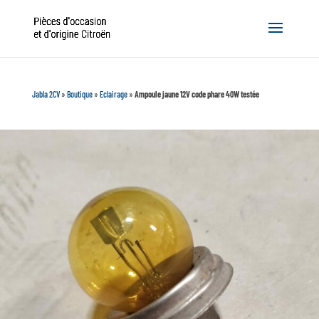
Jabla 2CV
»
Boutique
»
Eclairage
»
Ampoule jaune 12V code phare 40W testée