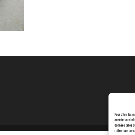
Pour offrir les 
accéder aux info
données telles q
retirer son cons