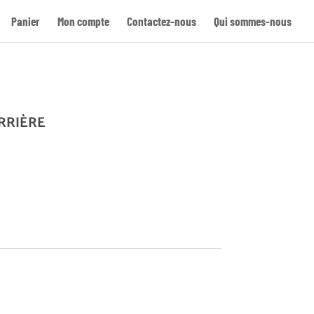
Panier
Mon compte
Contactez-nous
Qui sommes-nous
Re
RRIÈRE