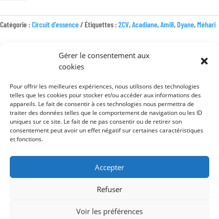
POMPE
À
ESSENCE
Catégorie :
Circuit d'essence
Étiquettes :
2CV
,
Acadiane
,
Ami8
,
Dyane
,
Méhari
NOUVEAU
MODÈLE
Gérer le consentement aux
12V
cookies
Pour offrir les meilleures expériences, nous utilisons des technologies
Mentions légales
telles que les cookies pour stocker et/ou accéder aux informations des
appareils. Le fait de consentir à ces technologies nous permettra de
Conditions générales de vente
traiter des données telles que le comportement de navigation ou les ID
uniques sur ce site. Le fait de ne pas consentir ou de retirer son
Politique de confidentialité
consentement peut avoir un effet négatif sur certaines caractéristiques
et fonctions.
Accepter
Refuser
Voir les préférences