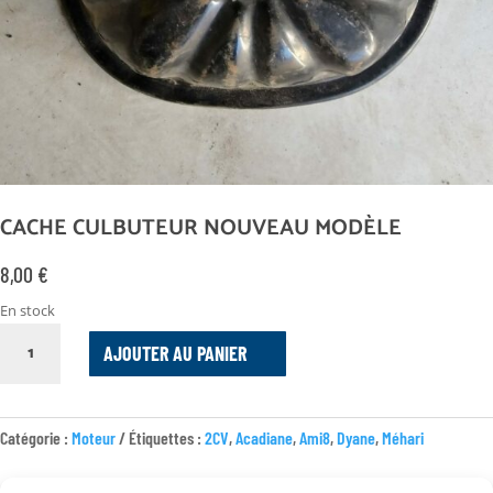
CACHE CULBUTEUR NOUVEAU MODÈLE
8,00
€
En stock
QUANTITÉ
AJOUTER AU PANIER
DE
CACHE
CULBUTEUR
NOUVEAU
Catégorie :
Moteur
Étiquettes :
2CV
,
Acadiane
,
Ami8
,
Dyane
,
Méhari
MODÈLE