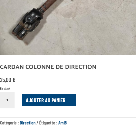
CARDAN COLONNE DE DIRECTION
25,00
€
En stock
QUANTITÉ
AJOUTER AU PANIER
DE
CARDAN
COLONNE
DE
Catégorie :
Direction
Étiquette :
Ami8
DIRECTION