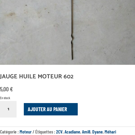
JAUGE HUILE MOTEUR 602
5,00
€
En stock
QUANTITÉ
AJOUTER AU PANIER
DE
JAUGE
HUILE
MOTEUR
Catégorie :
Moteur
Étiquettes :
2CV
,
Acadiane
,
Ami8
,
Dyane
,
Méhari
602