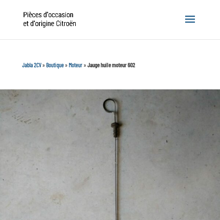
Jabla 2CV
»
Boutique
»
Moteur
»
Jauge huile moteur 602