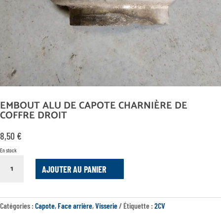
EMBOUT ALU DE CAPOTE CHARNIÈRE DE
COFFRE DROIT
8,50
€
En stock
QUANTITÉ
AJOUTER AU PANIER
DE
EMBOUT
ALU
DE
Catégories :
Capote
,
Face arrière
,
Visserie
Étiquette :
2CV
CAPOTE
CHARNIÈRE