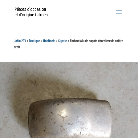
Jabla 2CV
»
Boutique
»
Habitacle
»
Capote
»
Embout Alu de capote charnière de coffre
droit