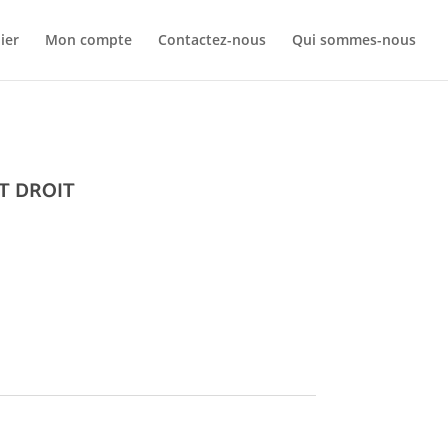
Your c
ier
Mon compte
Contactez-nous
Qui sommes-nous
Ret
T DROIT