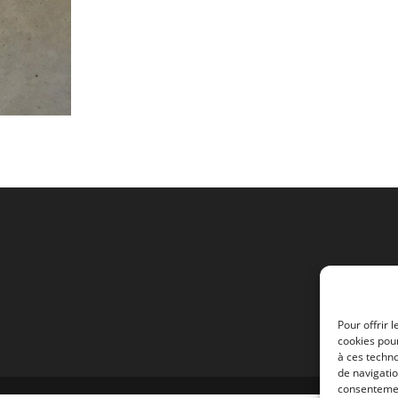
Pour offrir 
cookies pour
à ces techn
de navigatio
consentement