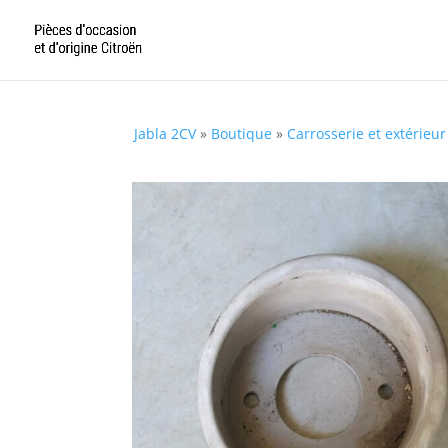
Jabla 2CV
»
Boutique
»
Carrosserie et extérieur