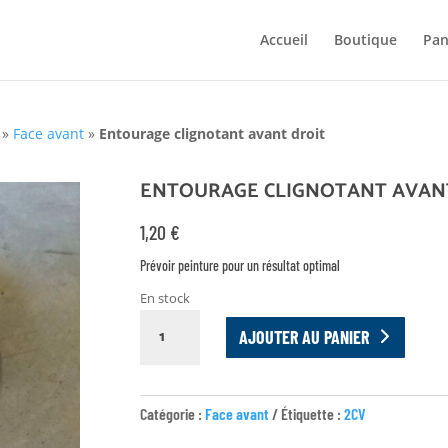
Accueil
Boutique
Pan
»
Face avant
»
Entourage clignotant avant droit
ENTOURAGE CLIGNOTANT AVAN
1,20
€
Prévoir peinture pour un résultat optimal
En stock
QUANTITÉ
AJOUTER AU PANIER
DE
ENTOURAGE
CLIGNOTANT
Catégorie :
Face avant
Étiquette :
2CV
AVANT
DROIT