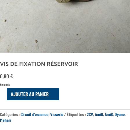
VIS DE FIXATION RÉSERVOIR
0,80
€
En stock
AJOUTER AU PANIER
QUANTITÉ
DE
VIS
Catégories :
Circuit d'essence
,
Visserie
Étiquettes :
2CV
,
Ami6
,
Ami8
,
Dyane
,
DE
Méhari
FIXATION
RÉSERVOIR