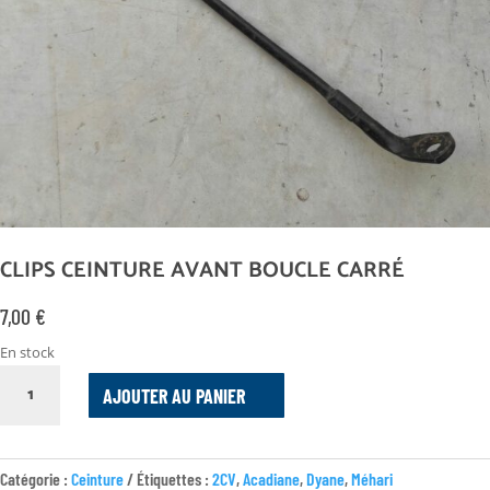
CLIPS CEINTURE AVANT BOUCLE CARRÉ
7,00
€
En stock
QUANTITÉ
AJOUTER AU PANIER
DE
CLIPS
CEINTURE
AVANT
Catégorie :
Ceinture
Étiquettes :
2CV
,
Acadiane
,
Dyane
,
Méhari