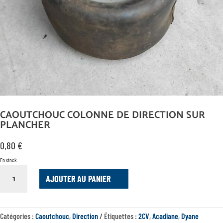
CAOUTCHOUC COLONNE DE DIRECTION SUR
PLANCHER
0,80
€
En stock
QUANTITÉ
AJOUTER AU PANIER
DE
CAOUTCHOUC
COLONNE
DE
Catégories :
Caoutchouc
,
Direction
Étiquettes :
2CV
,
Acadiane
,
Dyane
DIRECTION