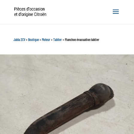
Jabla 2CV
»
Boutique
»
Moteur
»
Tablier
»
Manchon évacuation tablier