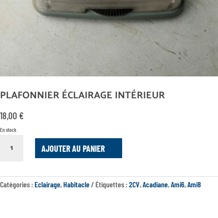
PLAFONNIER ÉCLAIRAGE INTÉRIEUR
18,00
€
En stock
QUANTITÉ
AJOUTER AU PANIER
DE
PLAFONNIER
ÉCLAIRAGE
INTÉRIEUR
Catégories :
Eclairage
,
Habitacle
Étiquettes :
2CV
,
Acadiane
,
Ami6
,
Ami8