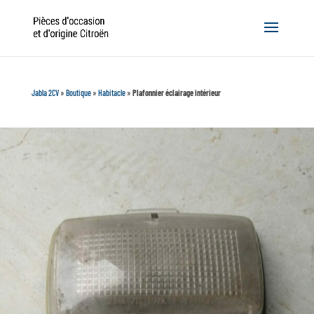
Jabla 2CV
»
Boutique
»
Habitacle
»
Plafonnier éclairage intérieur