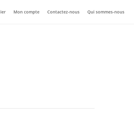
Your c
ier
Mon compte
Contactez-nous
Qui sommes-nous
Ret