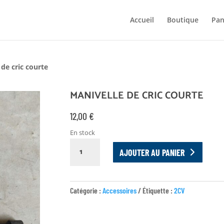
Accueil
Boutique
Pan
 de cric courte
MANIVELLE DE CRIC COURTE
12,00
€
En stock
QUANTITÉ
AJOUTER AU PANIER
DE
MANIVELLE
DE
Catégorie :
Accessoires
Étiquette :
2CV
CRIC
COURTE