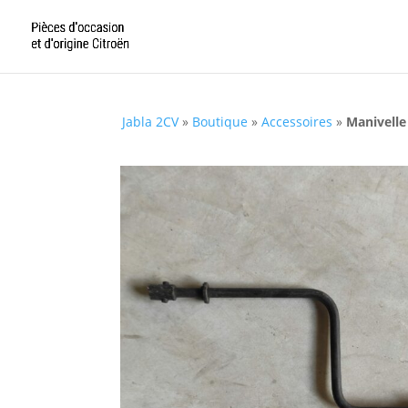
Jabla 2CV
»
Boutique
»
Accessoires
»
Manivelle