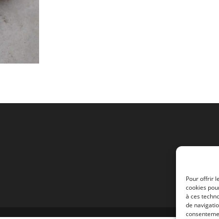
SOUFFLANTE
SANS
REFROIDISSEURS
DE
DISQUES
Pour offrir 
cookies pour
à ces techn
de navigatio
consentement