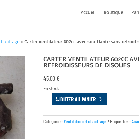
Accueil
Boutique
Pan
 chauffage
»
Carter ventilateur 602cc avec soufflante sans refroid
CARTER VENTILATEUR 602CC AV
REFROIDISSEURS DE DISQUES
45,00
€
En stock
AJOUTER AU PANIER
QUANTITÉ
DE
CARTER
Catégorie :
Ventilation et chauffage
Étiquettes :
Aca
VENTILATEUR
602CC
AVEC