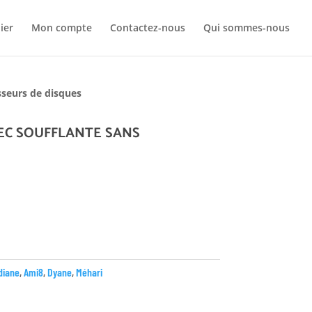
Your c
ier
Mon compte
Contactez-nous
Qui sommes-nous
Ret
isseurs de disques
EC SOUFFLANTE SANS
diane
,
Ami8
,
Dyane
,
Méhari