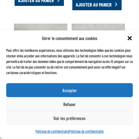
AJOUTER AU PANIER
AJOUTER AU PANIER
Gérer le consentement aux cookies
Pour offrir les meilleures expériences, nous utilisons des technologies telles que les cookies pour
stocker et/ou accéder aux informations des appareils. Le fait de consentir à ces technologies nous
permettra de traiter des données telles que le comportement de navigation ou les ID uniques sur ce
site. Le fait de ne pas consentir ou de retirer son consentement peut avoir un effet négatif sur
certaines caractéristiques et fonctions.
BOUCHON DE RÉSERVOIR
BOUCHON DE RÉSERVOIR
PLASTIQUE AVEC CLÉ
SANS CLÉ CHROMÉ
Accepter
ORIGINE
14,50
€
9,50
€
Refuser
AJOUTER AU PANIER
AJOUTER AU PANIER
Voir les préférences
Politique de confidentialité
Politique de confidentialité