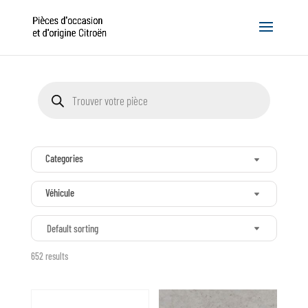
Recherche
de
produits
Categories
Véhicule
Default sorting
652 results