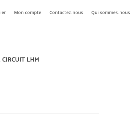
Your c
ier
Mon compte
Contactez-nous
Qui sommes-nous
Ret
 CIRCUIT LHM