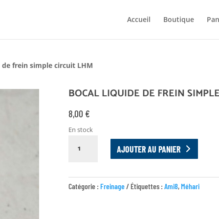
Accueil
Boutique
Pan
e de frein simple circuit LHM
BOCAL LIQUIDE DE FREIN SIMPLE
8,00
€
En stock
QUANTITÉ
AJOUTER AU PANIER
DE
BOCAL
LIQUIDE
Catégorie :
Freinage
Étiquettes :
Ami8
,
Méhari
DE
FREIN
SIMPLE