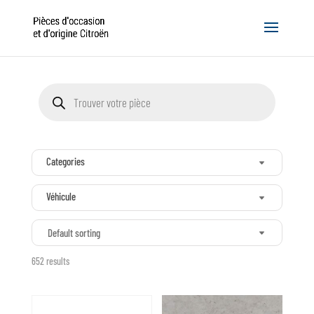
Recherche
de
produits
Categories
Véhicule
Default sorting
652 results