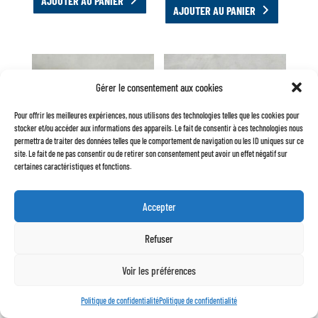
AJOUTER AU PANIER
AJOUTER AU PANIER
Gérer le consentement aux cookies
Pour offrir les meilleures expériences, nous utilisons des technologies telles que les cookies pour
stocker et/ou accéder aux informations des appareils. Le fait de consentir à ces technologies nous
permettra de traiter des données telles que le comportement de navigation ou les ID uniques sur ce
site. Le fait de ne pas consentir ou de retirer son consentement peut avoir un effet négatif sur
certaines caractéristiques et fonctions.
BOUCHON DE RÉSERVOIR
BOUCHON DE RÉSERVOIR
PLASTIQUE AVEC CLÉ
SANS CLÉ CHROMÉ
Accepter
ORIGINE
14,50
€
9,50
€
Refuser
AJOUTER AU PANIER
AJOUTER AU PANIER
Voir les préférences
Politique de confidentialité
Politique de confidentialité