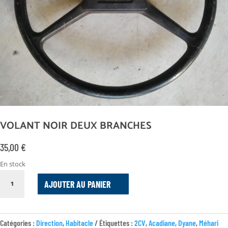
VOLANT NOIR DEUX BRANCHES
35,00
€
En stock
QUANTITÉ
AJOUTER AU PANIER
DE
VOLANT
NOIR
DEUX
Catégories :
Direction
,
Habitacle
Étiquettes :
2CV
,
Acadiane
,
Dyane
,
Méhari